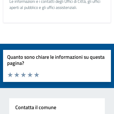
Le informazioni e i contatti degli Uffici di Città, gli uffici
aperti al pubblico e gli uffici assistenziali.
Quanto sono chiare le informazioni su questa
pagina?
Valuta da 1 a 5 stelle la pagina
Valuta 1 stelle su 5
Valuta 2 stelle su 5
Valuta 3 stelle su 5
Valuta 4 stelle su 5
Valuta 5 stelle su 5
Contatta il comune