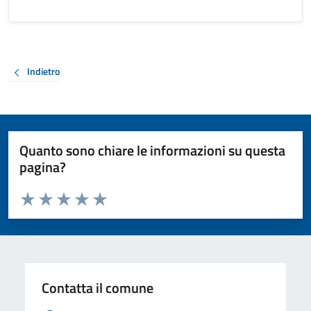
Indietro
Quanto sono chiare le informazioni su questa
pagina?
Valuta da 1 a 5 stelle la pagina
Valuta 1 stelle su 5
Valuta 2 stelle su 5
Valuta 3 stelle su 5
Valuta 4 stelle su 5
Valuta 5 stelle su 5
Contatta il comune