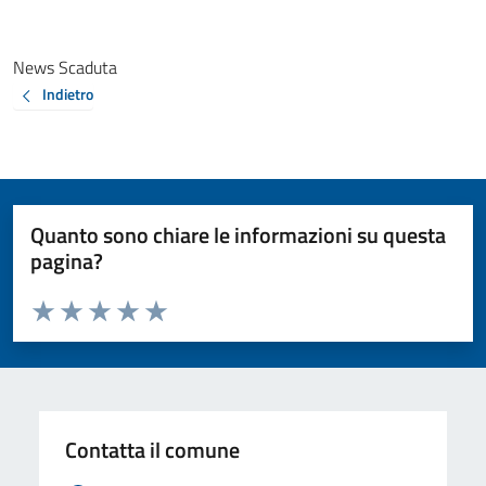
News Scaduta
Indietro
Quanto sono chiare le informazioni su questa
pagina?
Valuta da 1 a 5 stelle la pagina
Valuta 1 stelle su 5
Valuta 2 stelle su 5
Valuta 3 stelle su 5
Valuta 4 stelle su 5
Valuta 5 stelle su 5
Contatta il comune