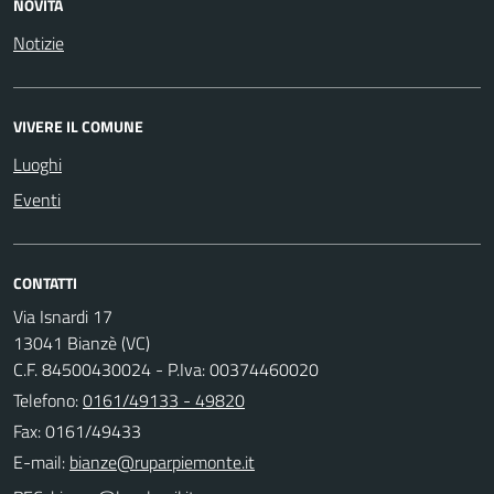
NOVITÀ
Notizie
VIVERE IL COMUNE
Luoghi
Eventi
CONTATTI
Via Isnardi 17
13041 Bianzè (VC)
C.F. 84500430024 - P.Iva: 00374460020
Telefono:
0161/49133 - 49820
Fax: 0161/49433
E-mail: