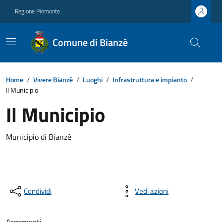
Regione Piemonte
Comune di Bianzè
Home
/
Vivere Bianzè
/
Luoghi
/
Infrastruttura e impianto
/
Il Municipio
Il Municipio
Municipio di Bianzè
Condividi
Vedi azioni