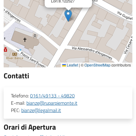
Lon:8.122527
Leaflet
|
©
OpenStreetMap
contributors
Contatti
Telefono:
0161/49133 - 49820
E-mail:
bianze@ruparpiemonte.it
PEC:
bianze@legalmail.it
Orari di Apertura