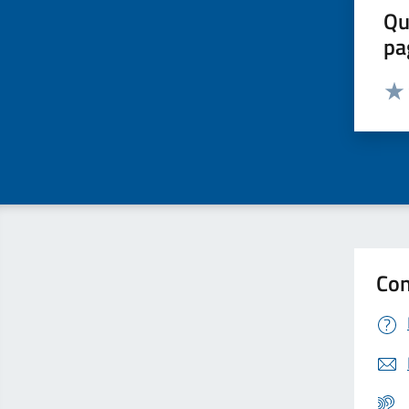
Qu
pa
Valut
Valu
Con