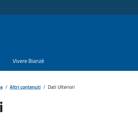
Vivere Bianzè
te
/
Altri contenuti
/
Dati Ulteriori
i