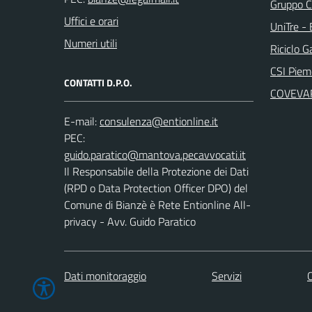
Gruppo C
Uffici e orari
UniTre -
Numeri utili
Riciclo G
CSI Piem
CONTATTI D.P.O.
COVEVA
E-mail:
PEC:
Il Responsabile della Protezione dei Dati
(RPD o Data Protection Officer DPO) del
Comune di Bianzè è Rete Entionline All-
privacy - Avv. Guido Paratico
Dati monitoraggio
Servizi
C