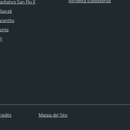
Richiesta d'assistenza
aritativo San Pio X
 Bianzè
arantito
onte
R
redits
Mappa del Sito