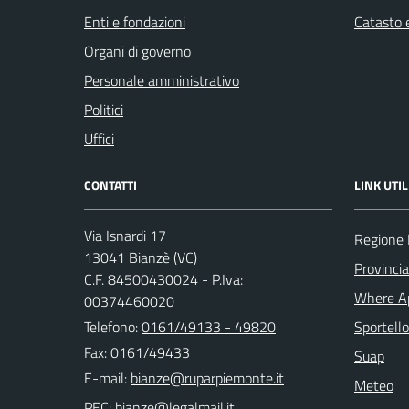
Enti e fondazioni
Catasto e
Organi di governo
Personale amministrativo
Politici
Uffici
CONTATTI
LINK UTIL
Via Isnardi 17
Regione
13041 Bianzè (VC)
Provincia 
C.F. 84500430024 - P.Iva:
Where A
00374460020
Telefono:
0161/49133 - 49820
Sportello
Fax: 0161/49433
Suap
E-mail:
Meteo
PEC: