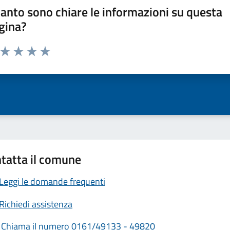
anto sono chiare le informazioni su questa
gina?
a da 1 a 5 stelle la pagina
ta 1 stelle su 5
Valuta 2 stelle su 5
Valuta 3 stelle su 5
Valuta 4 stelle su 5
Valuta 5 stelle su 5
tatta il comune
Leggi le domande frequenti
Richiedi assistenza
Chiama il numero 0161/49133 - 49820