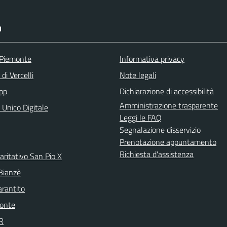
I
 Piemonte
Informativa privacy
di Vercelli
Note legali
pp
Dichiarazione di accessibilità
Amministrazione trasparente
 Unico Digitale
Leggi le FAQ
Segnalazione disservizio
Prenotazione appuntamento
Richiesta d'assistenza
aritativo San Pio X
 Bianzè
arantito
onte
R