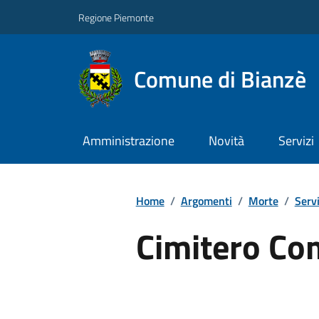
Regione Piemonte
Comune di Bianzè
Amministrazione
Novità
Servizi
Home
/
Argomenti
/
Morte
/
Servi
Cimitero Co