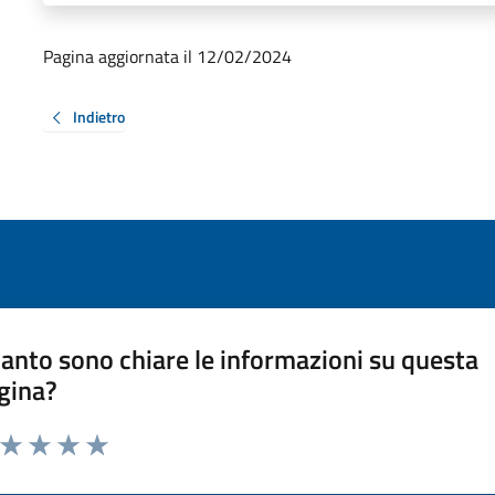
Pagina aggiornata il 12/02/2024
Indietro
anto sono chiare le informazioni su questa
gina?
a da 1 a 5 stelle la pagina
ta 1 stelle su 5
Valuta 2 stelle su 5
Valuta 3 stelle su 5
Valuta 4 stelle su 5
Valuta 5 stelle su 5