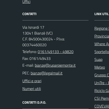
Uffici
CONTATTI
LINK UTIL
Via Isnardi 17
Regione
13041 Bianzè (VC)
Provincia 
C.F. 84500430024 - P.Iva:
Where A
00374460020
Telefono:
0161/49133 - 49820
Sportello
Fax: 0161/49433
Suap
E-mail:
Meteo
PEC:
Gruppo C
Uffici e orari
UniTre -
Numeri utili
Riciclo G
CSI Piem
CONTATTI D.P.O.
COVEVA