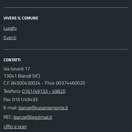
VIVERE IL COMUNE
Luoghi
Eventi
CONTATTI
Via Isnardi 17
13041 Bianzè (VC)
C.F. 84500430024 - P.Iva: 00374460020
Telefono:
0161/49133 - 49820
Fax: 0161/49433
E-mail:
PEC:
Uffici e orari