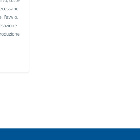
necessarie
, l'avvio,
essazione
produzione