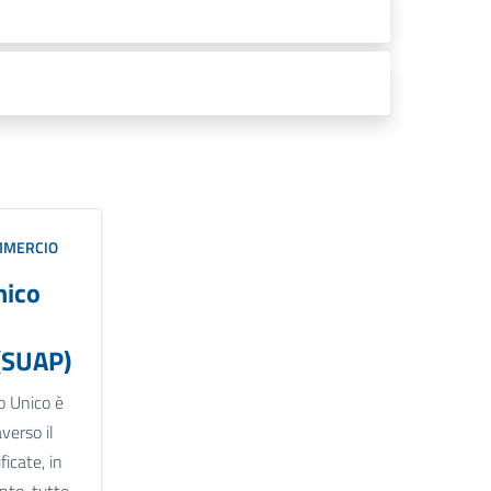
MMERCIO
nico
(SUAP)
o Unico è
verso il
icate, in
nto, tutte