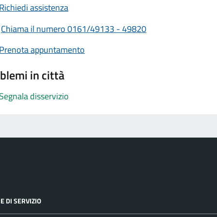
Richiedi assistenza
Chiama il numero 0161/49133 - 49820
Prenota appuntamento
blemi in città
Segnala disservizio
E DI SERVIZIO