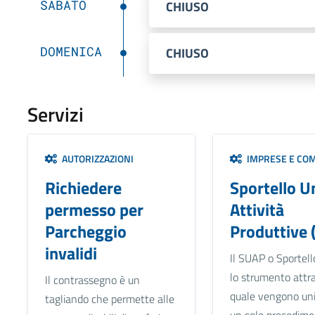
SABATO
CHIUSO
DOMENICA
CHIUSO
Servizi
AUTORIZZAZIONI
IMPRESE E CO
Richiedere
Sportello U
permesso per
Attività
Parcheggio
Produttive 
invalidi
Il SUAP o Sportell
lo strumento attra
Il contrassegno è un
quale vengono unif
tagliando che permette alle
un solo procedime