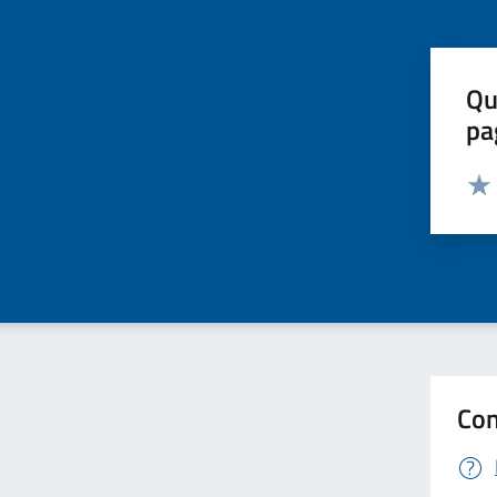
Qu
pa
Valut
Valu
Con