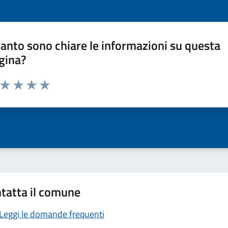
anto sono chiare le informazioni su questa
gina?
a da 1 a 5 stelle la pagina
ta 1 stelle su 5
Valuta 2 stelle su 5
Valuta 3 stelle su 5
Valuta 4 stelle su 5
Valuta 5 stelle su 5
tatta il comune
Leggi le domande frequenti