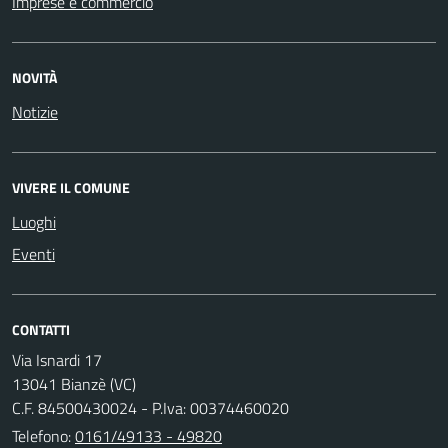
Imprese e commercio
NOVITÀ
Notizie
VIVERE IL COMUNE
Luoghi
Eventi
CONTATTI
Via Isnardi 17
13041 Bianzè (VC)
C.F. 84500430024 - P.Iva: 00374460020
Telefono:
0161/49133 - 49820